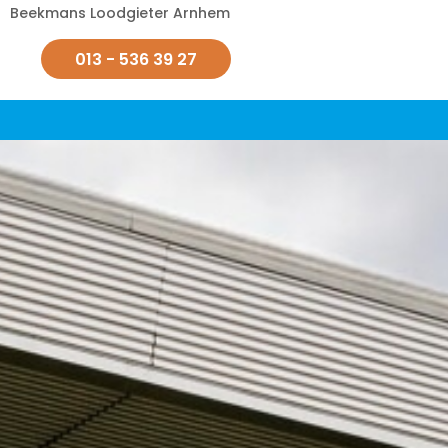
Beekmans Loodgieter Arnhem
013 - 536 39 27