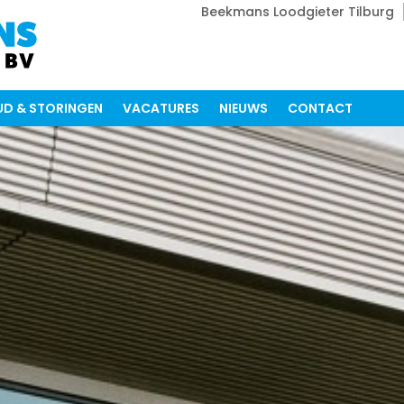
Beekmans Loodgieter Tilburg
D & STORINGEN
VACATURES
NIEUWS
CONTACT