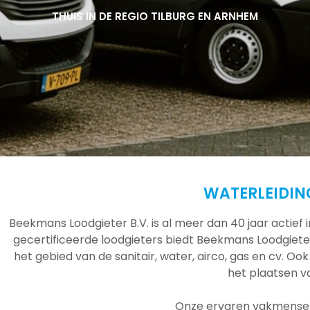
THUIS IN DE REGIO TILBURG EN ARNHEM
THUIS IN DE REGIO TILBURG EN ARNHEM
THUIS IN DE REGIO TILBURG EN ARNHEM
WATERLEIDI
Beekmans Loodgieter B.V. is al meer dan 40 jaar actief
gecertificeerde loodgieters biedt Beekmans Loodgieter
het gebied van de sanitair, water, airco, gas en cv. Ook
het plaatsen 
Onze ervaren vakmensen 