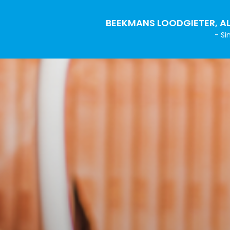
BEEKMANS LOODGIETER, AL
- Si