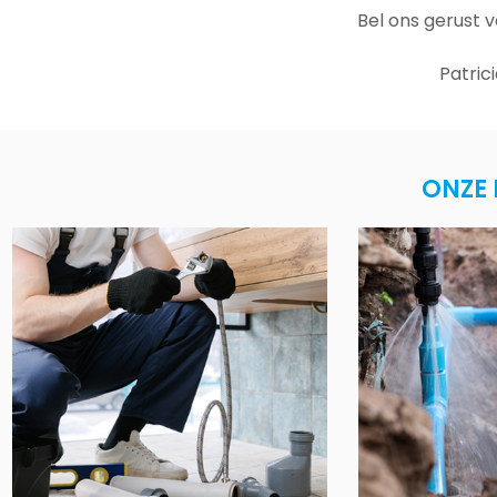
Bel ons gerust 
Patric
ONZE 