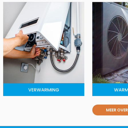
VERWARMING
WARM
MEER OVER