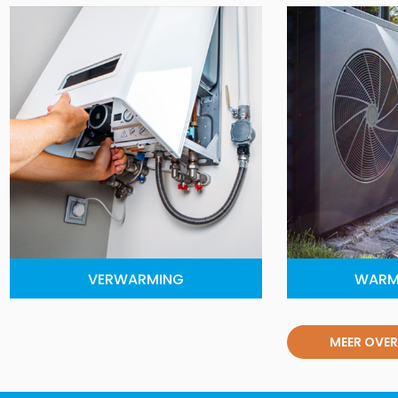
VERWARMING
WARM
MEER OVER