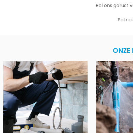
Bel ons gerust 
Patric
ONZE 