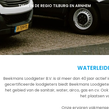
THUIS IN DE REGIO TILBURG EN ARNHEM
THUIS IN DE REGIO TILBURG EN ARNHEM
THUIS IN DE REGIO TILBURG EN ARNHEM
WATERLEID
Beekmans Loodgieter B.V. is al meer dan 40 jaar actief
gecertificeerde loodgieters biedt Beekmans Loodgieter
het gebied van de sanitair, water, airco, gas en cv. Ook
het plaatsen 
Onze ervaren vakmensen 