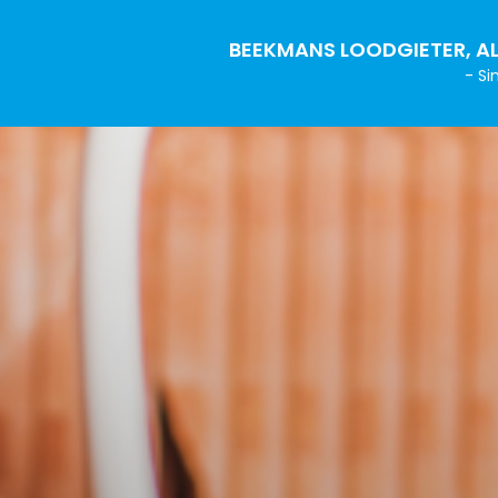
BEEKMANS LOODGIETER, AL
- Si