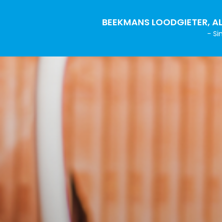
BEEKMANS LOODGIETER, AL
- Si