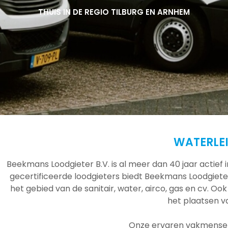
THUIS IN DE REGIO TILBURG EN ARNHEM
THUIS IN DE REGIO TILBURG EN ARNHEM
THUIS IN DE REGIO TILBURG EN ARNHEM
WATERLE
Beekmans Loodgieter B.V. is al meer dan 40 jaar actief
gecertificeerde loodgieters biedt Beekmans Loodgieter
het gebied van de sanitair, water, airco, gas en cv. Ook
het plaatsen 
Onze ervaren vakmensen 