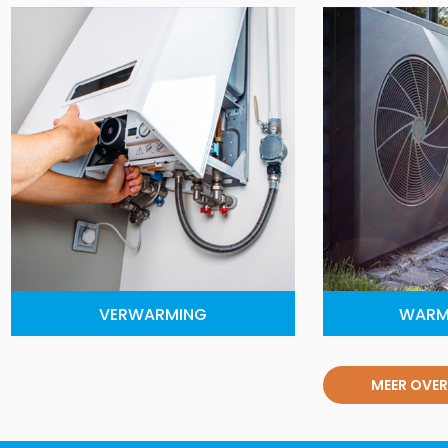
VERWARMING
WARM
MEER OVER