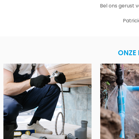
Bel ons gerust 
Patric
ONZE 