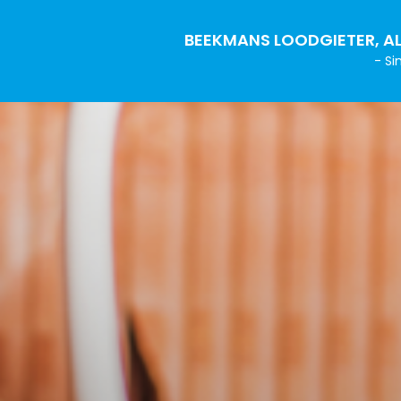
BEEKMANS LOODGIETER, AL
- Si