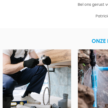
Bel ons gerust 
Patric
ONZE 