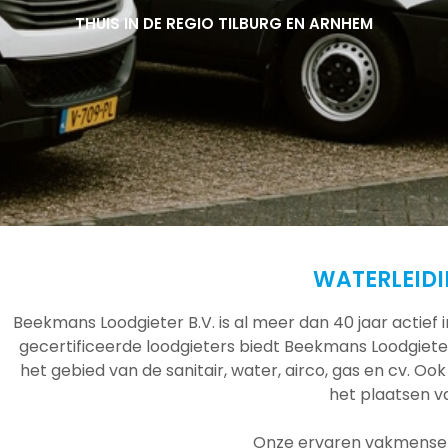
THUIS IN DE REGIO TILBURG EN ARNHEM
THUIS IN DE REGIO TILBURG EN ARNHEM
THUIS IN DE REGIO TILBURG EN ARNHEM
WATERLEID
Beekmans Loodgieter B.V. is al meer dan 40 jaar actief
gecertificeerde loodgieters biedt Beekmans Loodgieter
het gebied van de sanitair, water, airco, gas en cv. Ook
het plaatsen 
Onze ervaren vakmensen 