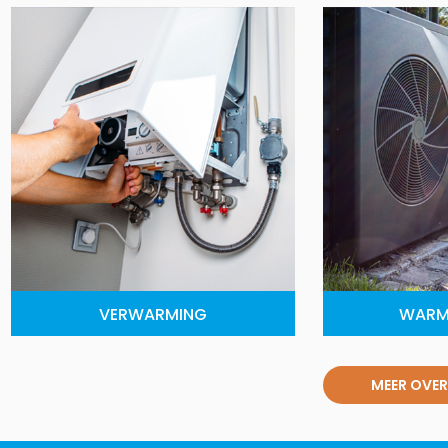
VERWARMING
WARM
MEER OVER