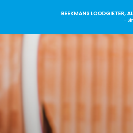
BEEKMANS LOODGIETER, AL
- Si