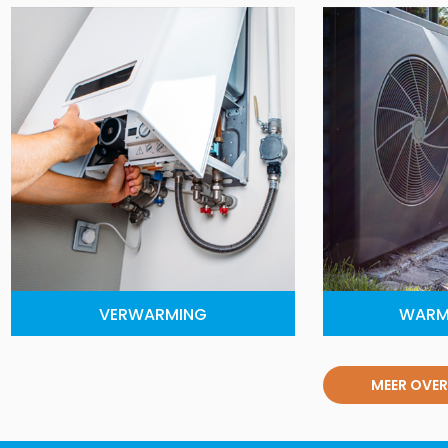
VERWARMING
WARM
MEER OVER