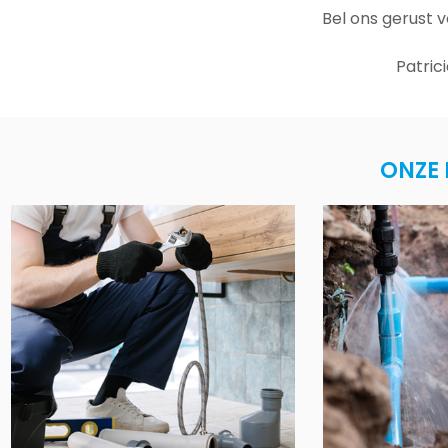
Bel ons gerust 
Patric
ONZE 