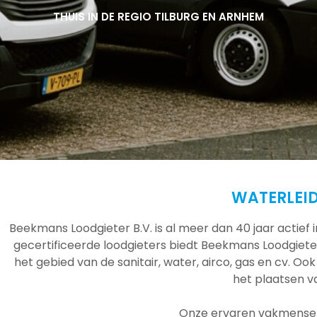
THUIS IN DE REGIO TILBURG EN ARNHEM
THUIS IN DE REGIO TILBURG EN ARNHEM
THUIS IN DE REGIO TILBURG EN ARNHEM
WATERLEI
Beekmans Loodgieter B.V. is al meer dan 40 jaar actief
gecertificeerde loodgieters biedt Beekmans Loodgieter
het gebied van de sanitair, water, airco, gas en cv. Ook
het plaatsen 
Onze ervaren vakmensen 