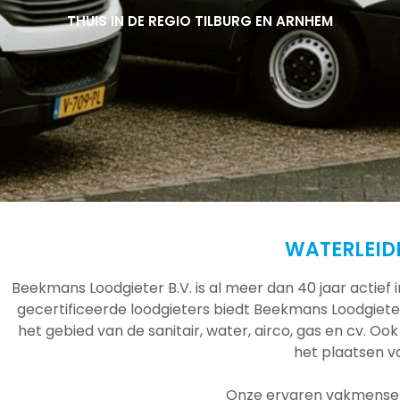
THUIS IN DE REGIO TILBURG EN ARNHEM
THUIS IN DE REGIO TILBURG EN ARNHEM
THUIS IN DE REGIO TILBURG EN ARNHEM
WATERLEID
Beekmans Loodgieter B.V. is al meer dan 40 jaar actief
gecertificeerde loodgieters biedt Beekmans Loodgieter
het gebied van de sanitair, water, airco, gas en cv. Ook
het plaatsen 
Onze ervaren vakmensen 