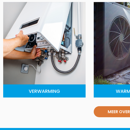
VERWARMING
WARM
MEER OVER