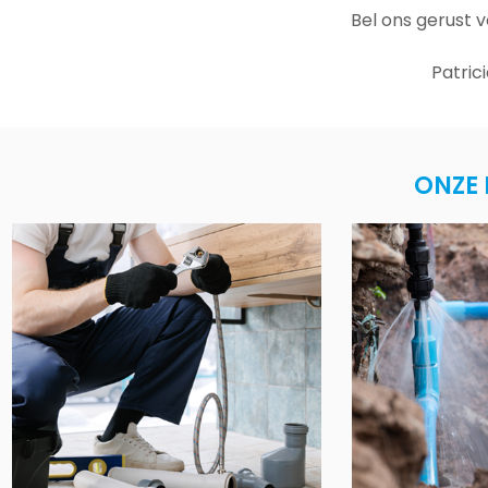
Bel ons gerust 
Patric
ONZE 