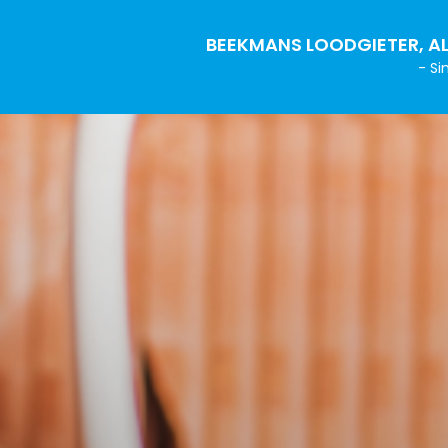
BEEKMANS LOODGIETER, AL
- Si