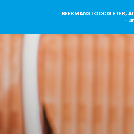
BEEKMANS LOODGIETER, AL
- Si