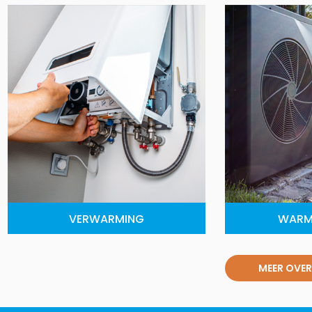
VERWARMING
WARM
MEER OVER