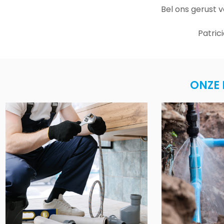
Bel ons gerust 
Patric
ONZE 