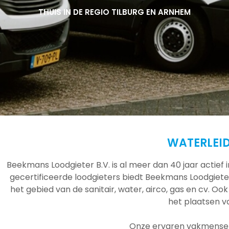
THUIS IN DE REGIO TILBURG EN ARNHEM
THUIS IN DE REGIO TILBURG EN ARNHEM
THUIS IN DE REGIO TILBURG EN ARNHEM
WATERLEI
Beekmans Loodgieter B.V. is al meer dan 40 jaar actief
gecertificeerde loodgieters biedt Beekmans Loodgieter
het gebied van de sanitair, water, airco, gas en cv. Ook
het plaatsen 
Onze ervaren vakmensen 