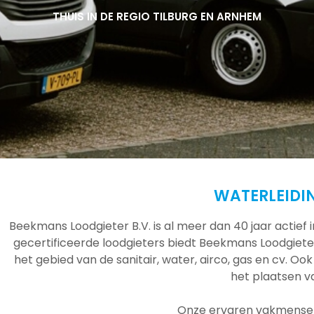
THUIS IN DE REGIO TILBURG EN ARNHEM
THUIS IN DE REGIO TILBURG EN ARNHEM
THUIS IN DE REGIO TILBURG EN ARNHEM
WATERLEIDI
Beekmans Loodgieter B.V. is al meer dan 40 jaar actief
gecertificeerde loodgieters biedt Beekmans Loodgieter
het gebied van de sanitair, water, airco, gas en cv. Ook
het plaatsen 
Onze ervaren vakmensen 