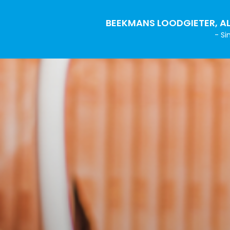
BEEKMANS LOODGIETER, AL
- Si