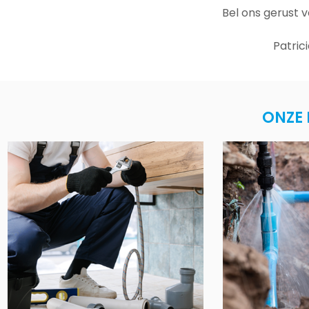
Bel ons gerust 
Patric
ONZE 