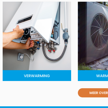
VERWARMING
WARM
MEER OVER