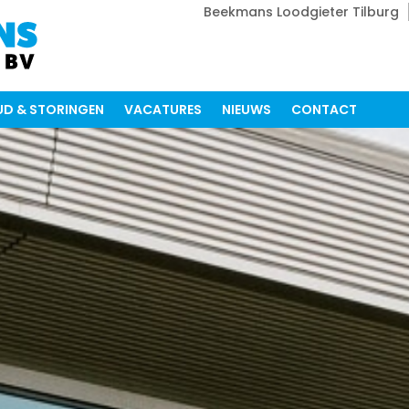
Beekmans Loodgieter Tilburg
D & STORINGEN
VACATURES
NIEUWS
CONTACT