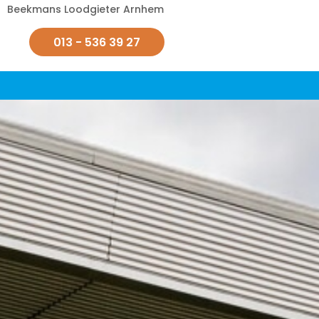
Beekmans Loodgieter Arnhem
013 - 536 39 27