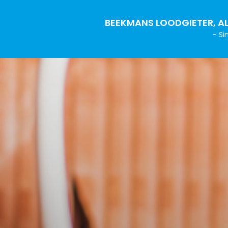
BEEKMANS LOODGIETER, AL
- Si