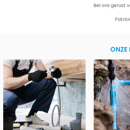
Bel ons gerust 
Patric
ONZE 