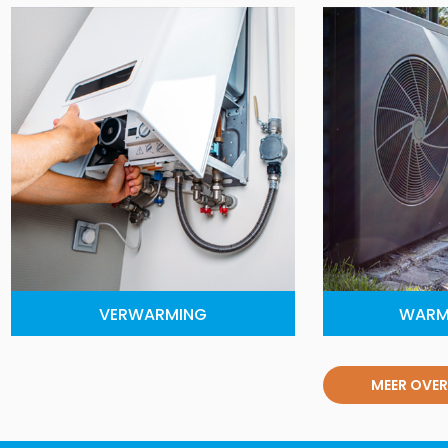
VERWARMING
WARM
MEER OVER