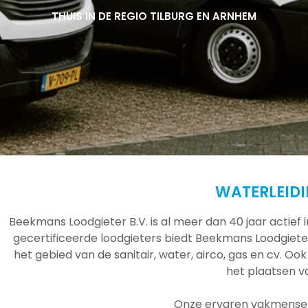
THUIS IN DE REGIO TILBURG EN ARNHEM
THUIS IN DE REGIO TILBURG EN ARNHEM
THUIS IN DE REGIO TILBURG EN ARNHEM
WATERLEIDI
Beekmans Loodgieter B.V. is al meer dan 40 jaar actief
gecertificeerde loodgieters biedt Beekmans Loodgieter
het gebied van de sanitair, water, airco, gas en cv. Ook
het plaatsen 
Onze ervaren vakmensen 