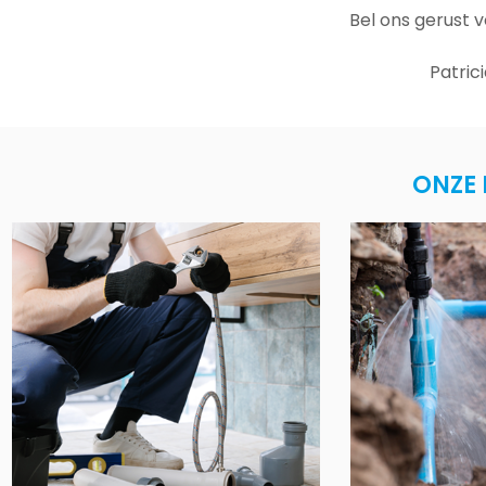
Bel ons gerust 
Patric
ONZE 