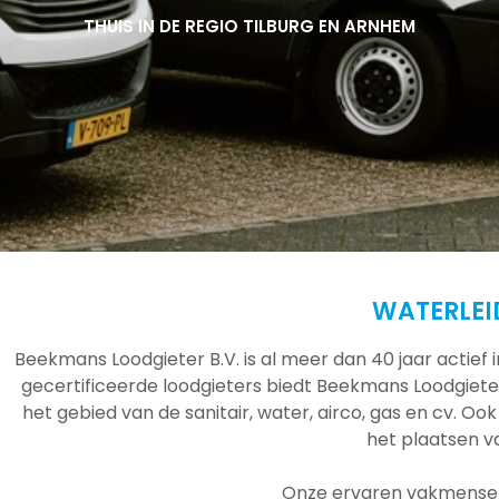
THUIS IN DE REGIO TILBURG EN ARNHEM
THUIS IN DE REGIO TILBURG EN ARNHEM
WATERLEI
Beekmans Loodgieter B.V. is al meer dan 40 jaar actief
gecertificeerde loodgieters biedt Beekmans Loodgieter
het gebied van de sanitair, water, airco, gas en cv. Ook
het plaatsen 
Onze ervaren vakmensen 