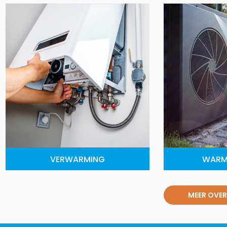
VERWARMING
WARM
MEER OVER