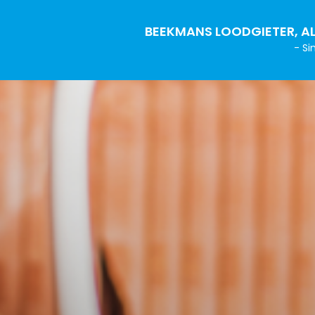
BEEKMANS LOODGIETER, AL
- Si