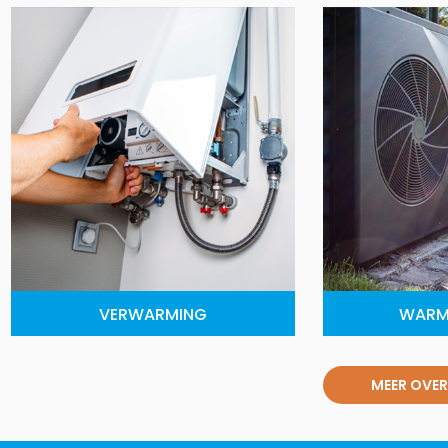
VERWARMING
WARM
MEER OVER