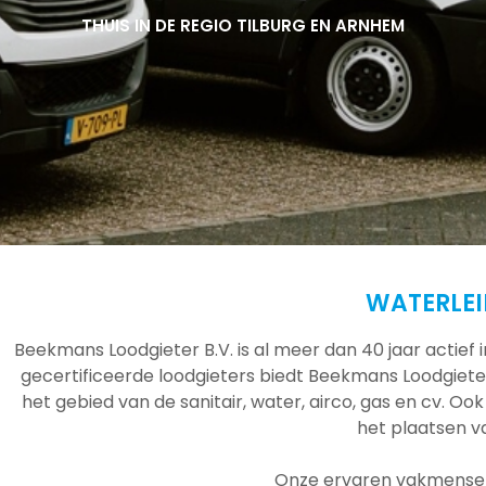
THUIS IN DE REGIO TILBURG EN ARNHEM
THUIS IN DE REGIO TILBURG EN ARNHEM
THUIS IN DE REGIO TILBURG EN ARNHEM
WATERLEI
Beekmans Loodgieter B.V. is al meer dan 40 jaar actief
gecertificeerde loodgieters biedt Beekmans Loodgieter
het gebied van de sanitair, water, airco, gas en cv. Ook
het plaatsen 
Onze ervaren vakmensen 