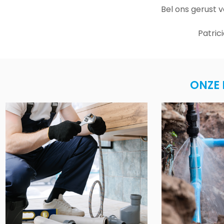
Bel ons gerust 
Patric
ONZE 