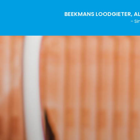
BEEKMANS LOODGIETER, AL
- Si