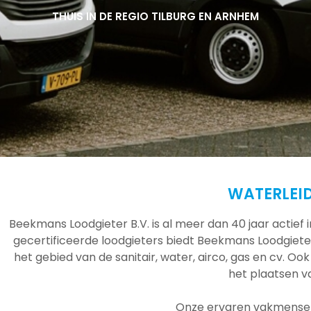
THUIS IN DE REGIO TILBURG EN ARNHEM
THUIS IN DE REGIO TILBURG EN ARNHEM
THUIS IN DE REGIO TILBURG EN ARNHEM
WATERLEID
Beekmans Loodgieter B.V. is al meer dan 40 jaar actief
gecertificeerde loodgieters biedt Beekmans Loodgieter
het gebied van de sanitair, water, airco, gas en cv. Ook
het plaatsen 
Onze ervaren vakmensen 