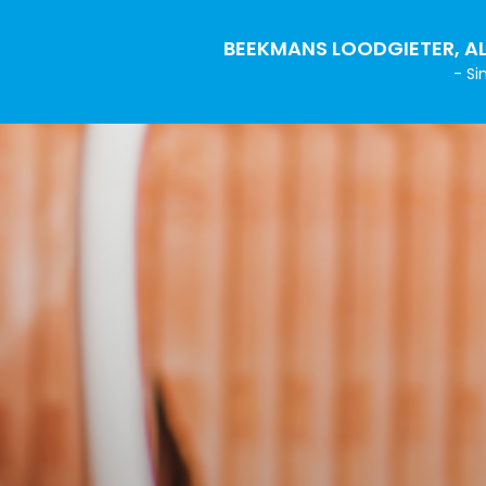
BEEKMANS LOODGIETER, AL
- Si