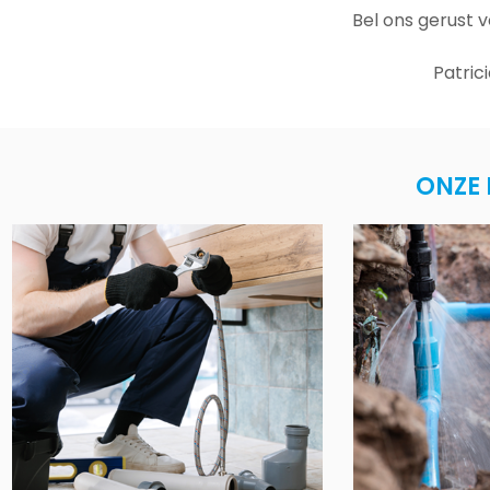
Bel ons gerust 
Patric
ONZE 