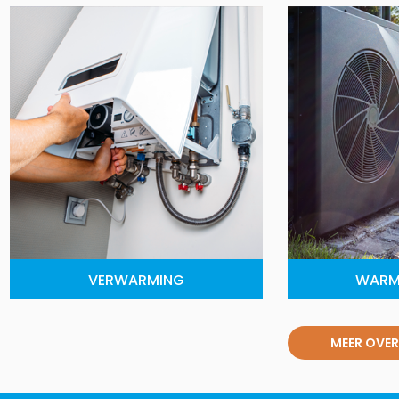
VERWARMING
WARM
MEER OVER