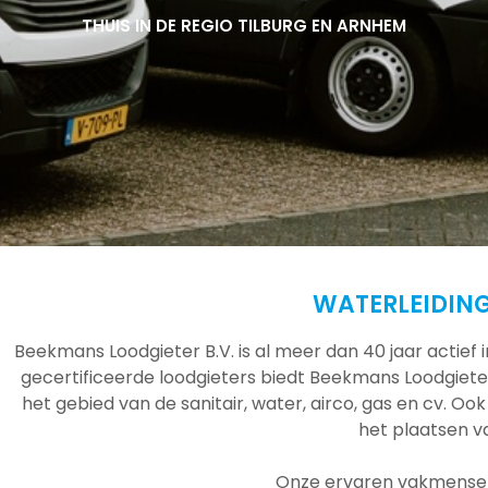
THUIS IN DE REGIO TILBURG EN ARNHEM
THUIS IN DE REGIO TILBURG EN ARNHEM
THUIS IN DE REGIO TILBURG EN ARNHEM
WATERLEIDIN
Beekmans Loodgieter B.V. is al meer dan 40 jaar actief
gecertificeerde loodgieters biedt Beekmans Loodgieter
het gebied van de sanitair, water, airco, gas en cv. Ook
het plaatsen 
Onze ervaren vakmensen 