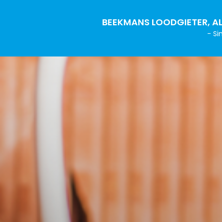
BEEKMANS LOODGIETER, AL
- Si