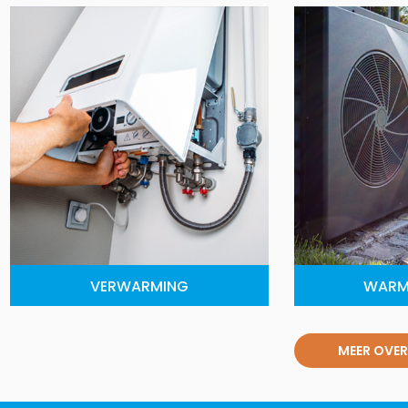
VERWARMING
WARM
MEER OVER