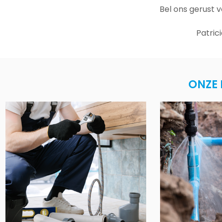
Bel ons gerust 
Patric
ONZE 