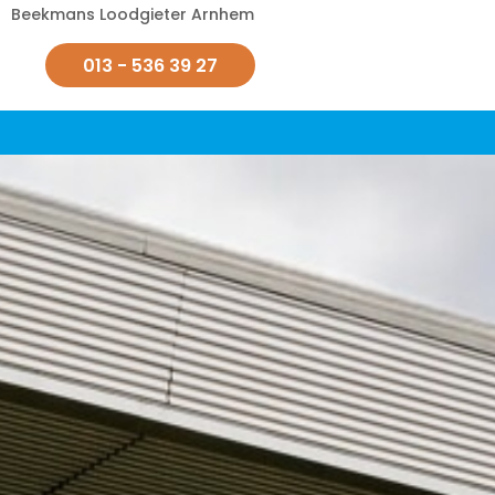
Beekmans Loodgieter Arnhem
013 - 536 39 27