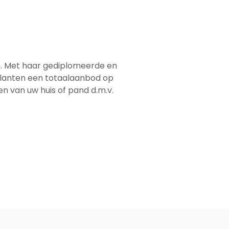
N
em. Met haar gediplomeerde en
 klanten een totaalaanbod op
men van uw huis of pand d.m.v.