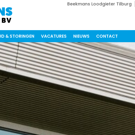
Beekmans Loodgieter Tilburg
D & STORINGEN
VACATURES
NIEUWS
CONTACT