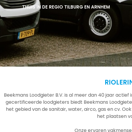
THUIS IN DE REGIO TILBURG EN ARNHEM
THUIS IN DE REGIO TILBURG EN ARNHEM
THUIS IN DE REGIO TILBURG EN ARNHEM
RIOLERI
Beekmans Loodgieter B.V. is al meer dan 40 jaar actief
gecertificeerde loodgieters biedt Beekmans Loodgieter
het gebied van de sanitair, water, airco, gas en cv. Ook
het plaatsen 
Onze ervaren vakmensen 