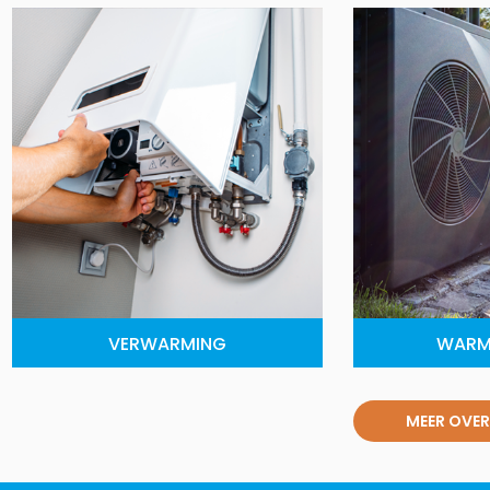
VERWARMING
WARM
MEER OVER