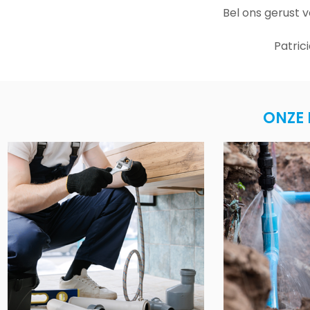
Bel ons gerust 
Patric
ONZE 