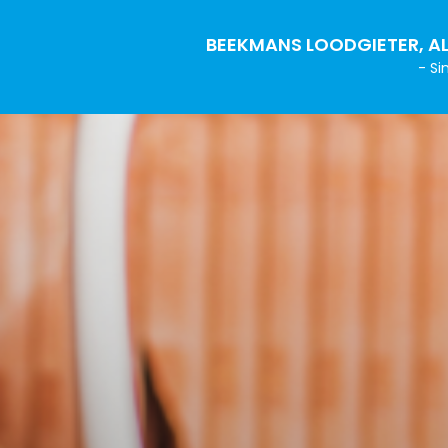
BEEKMANS LOODGIETER, AL
- Si