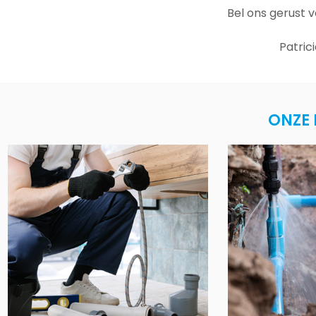
Bel ons gerust 
Patric
ONZE 