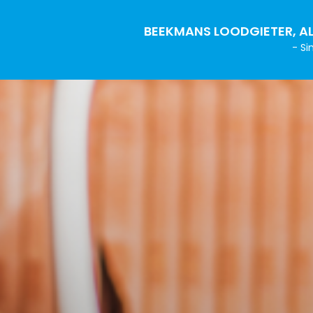
BEEKMANS LOODGIETER, AL
- Si