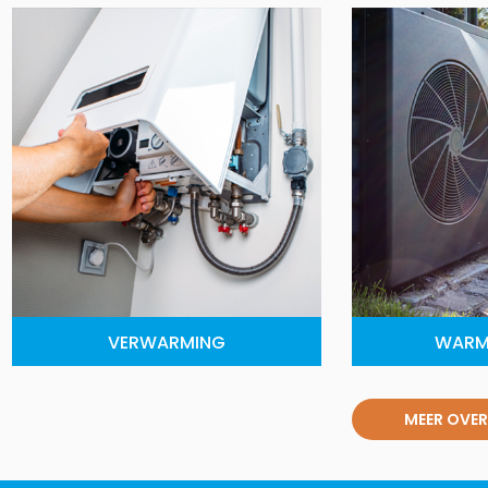
VERWARMING
WARM
MEER OVER