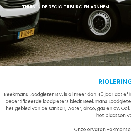
THUIS IN DE REGIO TILBURG EN ARNHEM
THUIS IN DE REGIO TILBURG EN ARNHEM
THUIS IN DE REGIO TILBURG EN ARNHEM
RIOLERIN
Beekmans Loodgieter B.V. is al meer dan 40 jaar actief
gecertificeerde loodgieters biedt Beekmans Loodgieter
het gebied van de sanitair, water, airco, gas en cv. Ook
het plaatsen 
Onze ervaren vakmensen 