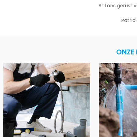
Bel ons gerust 
Patric
ONZE 