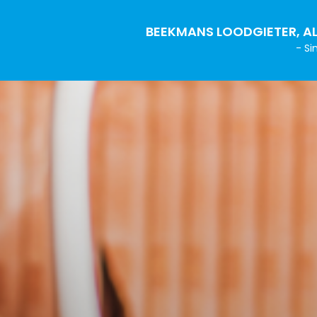
BEEKMANS LOODGIETER, AL
- Si