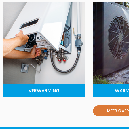
VERWARMING
WARM
MEER OVER