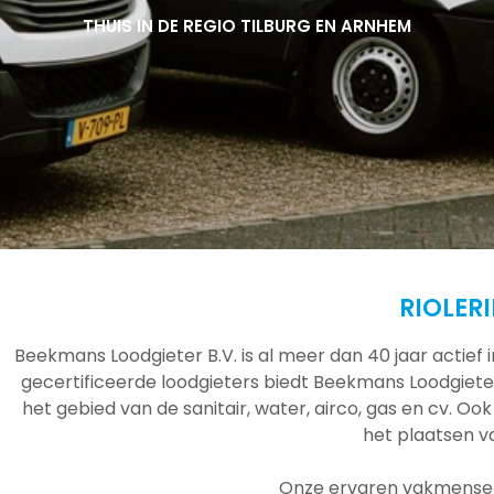
THUIS IN DE REGIO TILBURG EN ARNHEM
THUIS IN DE REGIO TILBURG EN ARNHEM
THUIS IN DE REGIO TILBURG EN ARNHEM
RIOLER
Beekmans Loodgieter B.V. is al meer dan 40 jaar actief
gecertificeerde loodgieters biedt Beekmans Loodgieter
het gebied van de sanitair, water, airco, gas en cv. Ook
het plaatsen 
Onze ervaren vakmensen 