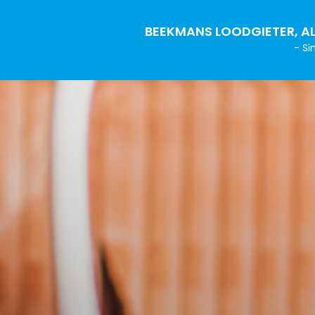
BEEKMANS LOODGIETER, AL
- Si