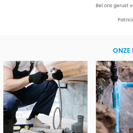
Bel ons gerust 
Patric
ONZE 