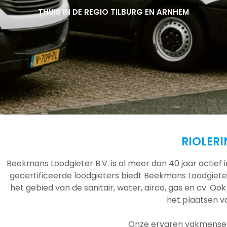
THUIS IN DE REGIO TILBURG EN ARNHEM
THUIS IN DE REGIO TILBURG EN ARNHEM
THUIS IN DE REGIO TILBURG EN ARNHEM
RIOLERI
Beekmans Loodgieter B.V. is al meer dan 40 jaar actief
gecertificeerde loodgieters biedt Beekmans Loodgieter
het gebied van de sanitair, water, airco, gas en cv. Ook
het plaatsen 
Onze ervaren vakmensen 