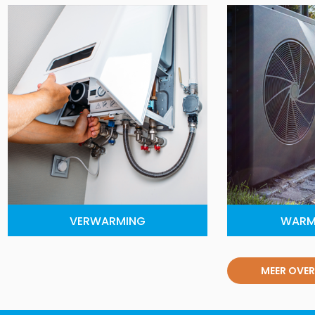
VERWARMING
WARM
MEER OVER