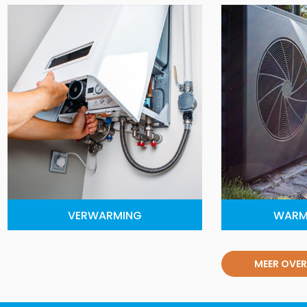
VERWARMING
WARM
MEER OVER