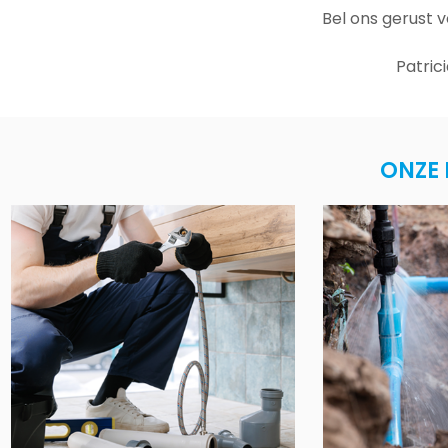
Bel ons gerust 
Patric
ONZE 