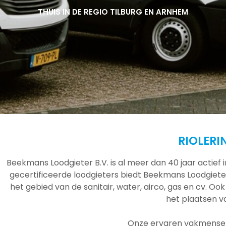
THUIS IN DE REGIO TILBURG EN ARNHEM
THUIS IN DE REGIO TILBURG EN ARNHEM
THUIS IN DE REGIO TILBURG EN ARNHEM
RIOLERI
Beekmans Loodgieter B.V. is al meer dan 40 jaar actief
gecertificeerde loodgieters biedt Beekmans Loodgieter
het gebied van de sanitair, water, airco, gas en cv. Ook
het plaatsen 
Onze ervaren vakmensen 