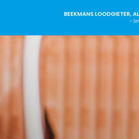
BEEKMANS LOODGIETER, AL
- Si