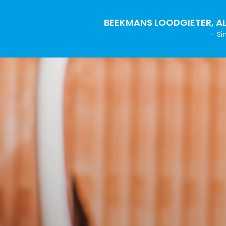
BEEKMANS LOODGIETER, AL
- Si