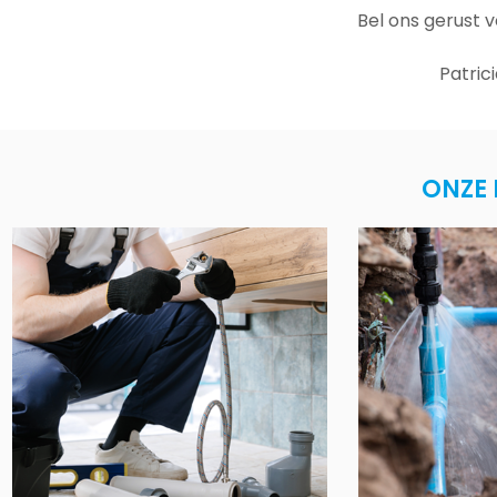
Bel ons gerust 
Patric
ONZE 