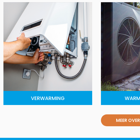
VERWARMING
WARM
MEER OVER