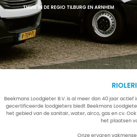
THUIS IN DE REGIO TILBURG EN ARNHEM
THUIS IN DE REGIO TILBURG EN ARNHEM
THUIS IN DE REGIO TILBURG EN ARNHEM
RIOLER
Beekmans Loodgieter B.V. is al meer dan 40 jaar actief
gecertificeerde loodgieters biedt Beekmans Loodgieter
het gebied van de sanitair, water, airco, gas en cv. Ook
het plaatsen 
Onze ervaren vakmensen 