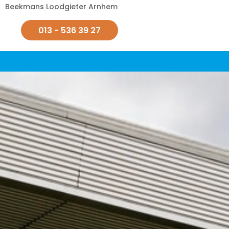
Beekmans Loodgieter Arnhem
013 - 536 39 27