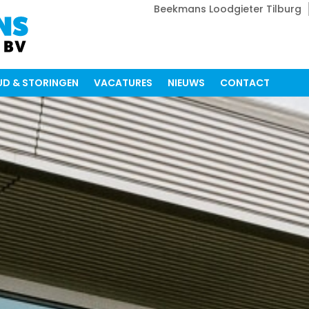
Beekmans Loodgieter Tilburg
D & STORINGEN
VACATURES
NIEUWS
CONTACT