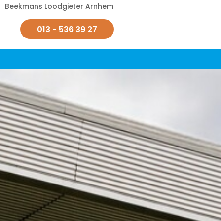
Beekmans Loodgieter Arnhem
013 - 536 39 27