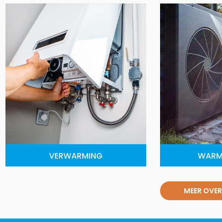
VERWARMING
WARM
MEER OVER