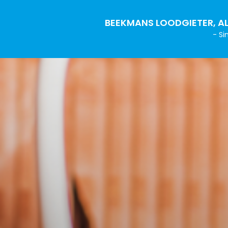
BEEKMANS LOODGIETER, AL
- Si