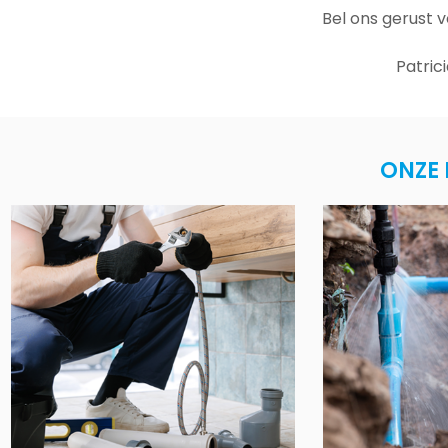
Bel ons gerust 
Patric
ONZE 