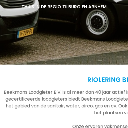
THUIS IN DE REGIO TILBURG EN ARNHEM
THUIS IN DE REGIO TILBURG EN ARNHEM
THUIS IN DE REGIO TILBURG EN ARNHEM
RIOLERING 
Beekmans Loodgieter B.V. is al meer dan 40 jaar actief
gecertificeerde loodgieters biedt Beekmans Loodgieter
het gebied van de sanitair, water, airco, gas en cv. Ook
het plaatsen 
Onze ervaren vakmensen 