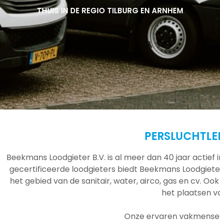
THUIS IN DE REGIO TILBURG EN ARNHEM
THUIS IN DE REGIO TILBURG EN ARNHEM
THUIS IN DE REGIO TILBURG EN ARNHEM
PERSLUCHTLE
Beekmans Loodgieter B.V. is al meer dan 40 jaar actief
gecertificeerde loodgieters biedt Beekmans Loodgieter
het gebied van de sanitair, water, airco, gas en cv. Ook
het plaatsen 
Onze ervaren vakmensen 