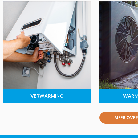
VERWARMING
WARM
MEER OVER