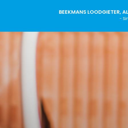
BEEKMANS LOODGIETER, AL
- Si