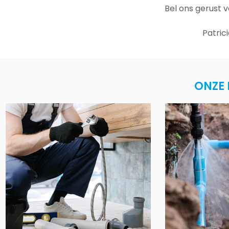
Bel ons gerust 
Patric
ONZE 