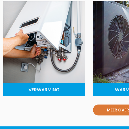
VERWARMING
WARM
MEER OVER