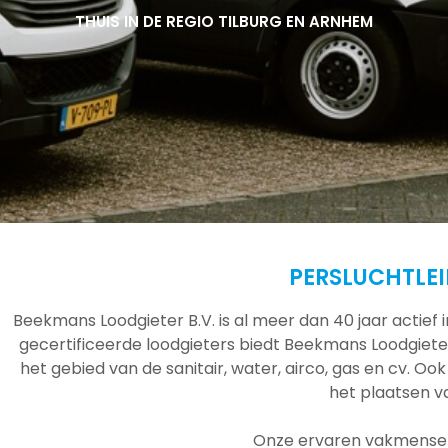
THUIS IN DE REGIO TILBURG EN ARNHEM
THUIS IN DE REGIO TILBURG EN ARNHEM
THUIS IN DE REGIO TILBURG EN ARNHEM
PERSLUCHTLE
Beekmans Loodgieter B.V. is al meer dan 40 jaar actief
gecertificeerde loodgieters biedt Beekmans Loodgieter
het gebied van de sanitair, water, airco, gas en cv. Ook
het plaatsen 
Onze ervaren vakmensen 