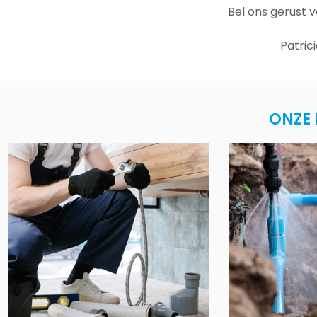
Bel ons gerust 
Patric
ONZE 