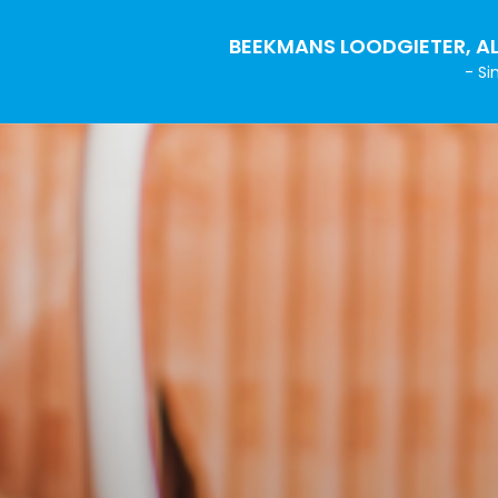
BEEKMANS LOODGIETER, AL
- Si