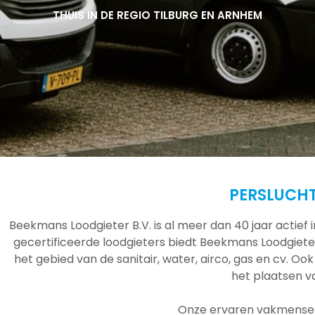
THUIS IN DE REGIO TILBURG EN ARNHEM
THUIS IN DE REGIO TILBURG EN ARNHEM
THUIS IN DE REGIO TILBURG EN ARNHEM
PERSLUCHT
Beekmans Loodgieter B.V. is al meer dan 40 jaar actief
gecertificeerde loodgieters biedt Beekmans Loodgieter
het gebied van de sanitair, water, airco, gas en cv. Ook
het plaatsen 
Onze ervaren vakmensen 