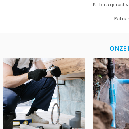
Bel ons gerust 
Patric
ONZE 