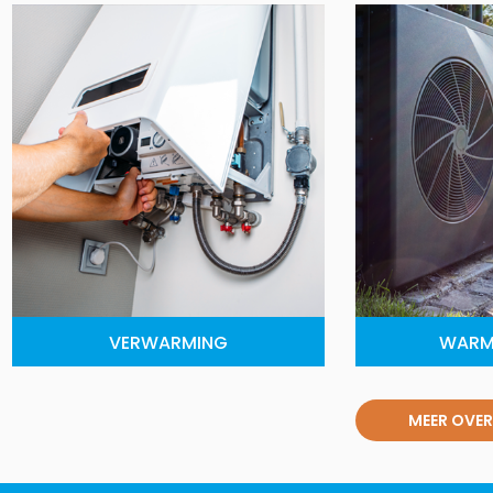
VERWARMING
WARM
MEER OVER