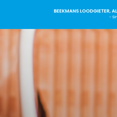
BEEKMANS LOODGIETER, AL
- Si