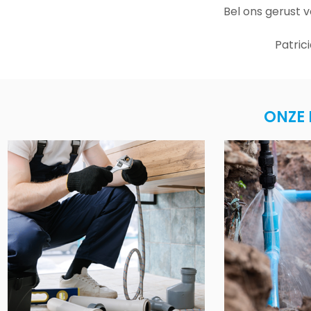
Bel ons gerust 
Patric
ONZE 