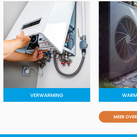
VERWARMING
WARM
MEER OVER