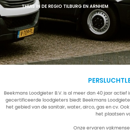
THUIS IN DE REGIO TILBURG EN ARNHEM
THUIS IN DE REGIO TILBURG EN ARNHEM
THUIS IN DE REGIO TILBURG EN ARNHEM
PERSLUCHTL
Beekmans Loodgieter B.V. is al meer dan 40 jaar actief
gecertificeerde loodgieters biedt Beekmans Loodgieter
het gebied van de sanitair, water, airco, gas en cv. Ook
het plaatsen 
Onze ervaren vakmensen 