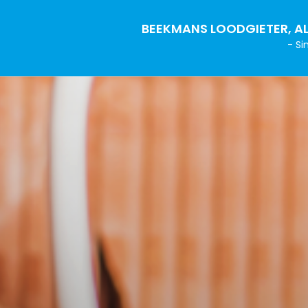
BEEKMANS LOODGIETER, AL
- Si