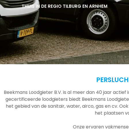
THUIS IN DE REGIO TILBURG EN ARNHEM
THUIS IN DE REGIO TILBURG EN ARNHEM
THUIS IN DE REGIO TILBURG EN ARNHEM
PERSLUCH
Beekmans Loodgieter B.V. is al meer dan 40 jaar actief
gecertificeerde loodgieters biedt Beekmans Loodgieter
het gebied van de sanitair, water, airco, gas en cv. Ook
het plaatsen 
Onze ervaren vakmensen 