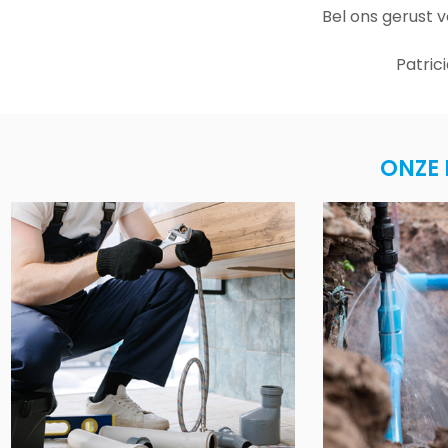
Bel ons gerust 
Patric
ONZE 