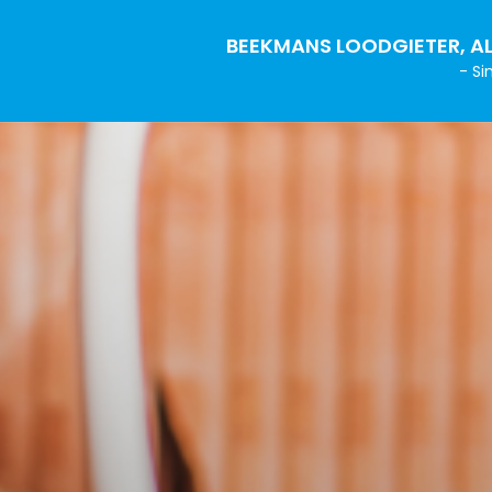
BEEKMANS LOODGIETER, AL
- Si