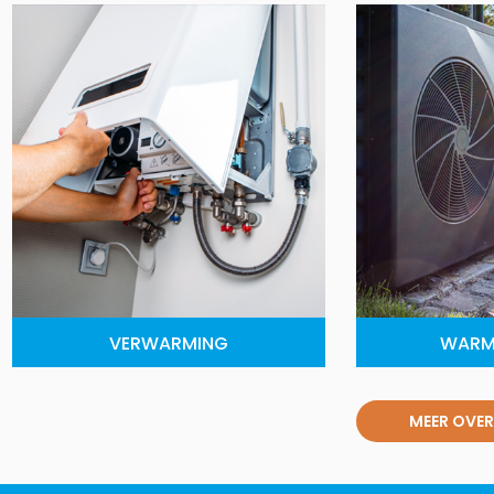
VERWARMING
WARM
MEER OVER