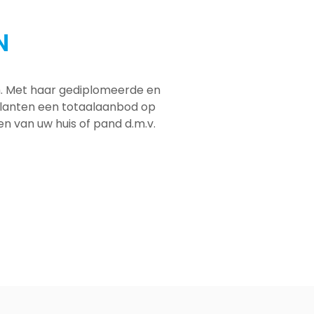
N
em. Met haar gediplomeerde en
 klanten een totaalaanbod op
men van uw huis of pand d.m.v.