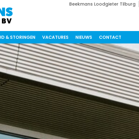
Beekmans Loodgieter Tilburg
D & STORINGEN
VACATURES
NIEUWS
CONTACT