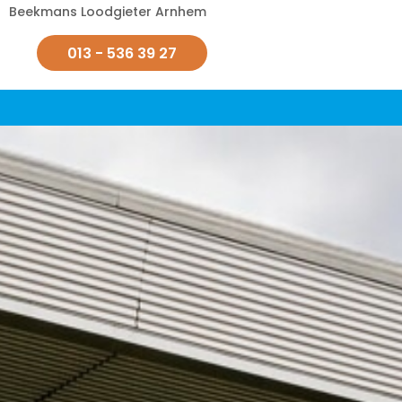
Beekmans Loodgieter Arnhem
013 - 536 39 27