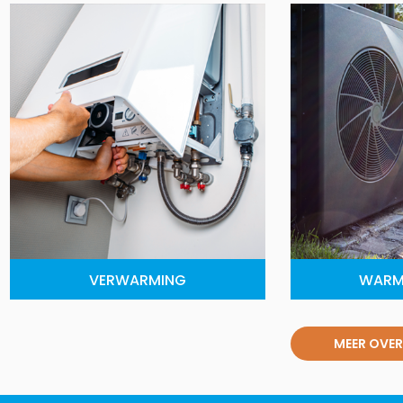
VERWARMING
WARM
MEER OVER