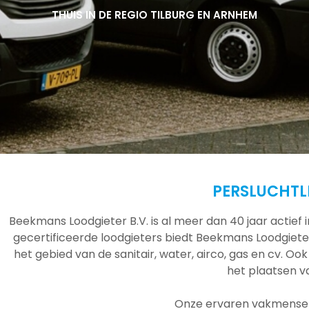
THUIS IN DE REGIO TILBURG EN ARNHEM
THUIS IN DE REGIO TILBURG EN ARNHEM
THUIS IN DE REGIO TILBURG EN ARNHEM
PERSLUCHTL
Beekmans Loodgieter B.V. is al meer dan 40 jaar actief
gecertificeerde loodgieters biedt Beekmans Loodgieter
het gebied van de sanitair, water, airco, gas en cv. Ook
het plaatsen 
Onze ervaren vakmensen 