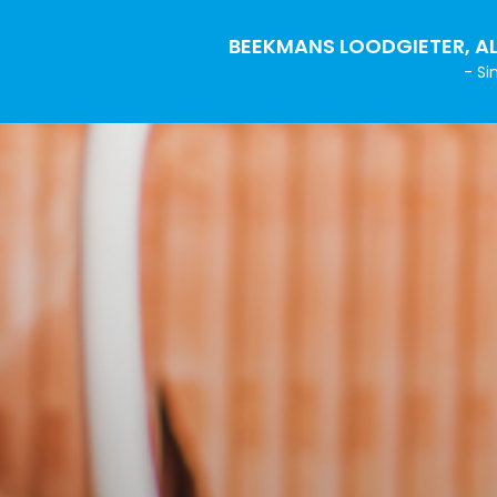
BEEKMANS LOODGIETER, AL
- Si