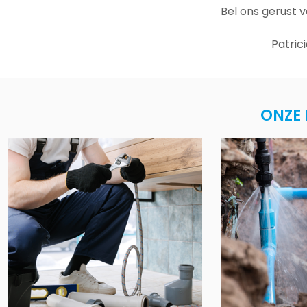
Bel ons gerust 
Patric
ONZE 