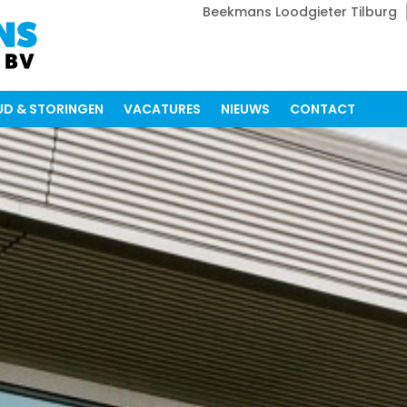
Beekmans Loodgieter Tilburg
D & STORINGEN
VACATURES
NIEUWS
CONTACT