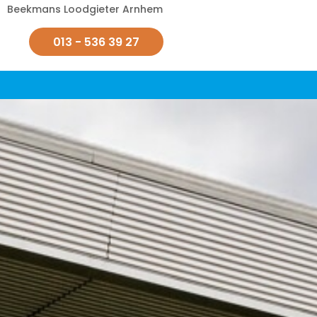
Beekmans Loodgieter Arnhem
013 - 536 39 27