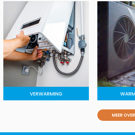
VERWARMING
WARM
MEER OVER