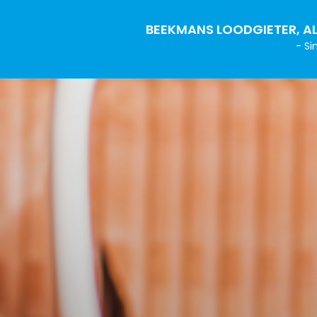
BEEKMANS LOODGIETER, AL
- Si