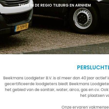
THUIS IN DE REGIO TILBURG EN ARNHEM
THUIS IN DE REGIO TILBURG EN ARNHEM
THUIS IN DE REGIO TILBURG EN ARNHEM
PERSLUCHTL
Beekmans Loodgieter B.V. is al meer dan 40 jaar actief
gecertificeerde loodgieters biedt Beekmans Loodgieter
het gebied van de sanitair, water, airco, gas en cv. Ook
het plaatsen 
Onze ervaren vakmensen 