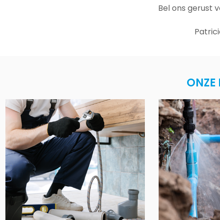
Bel ons gerust 
Patric
ONZE 