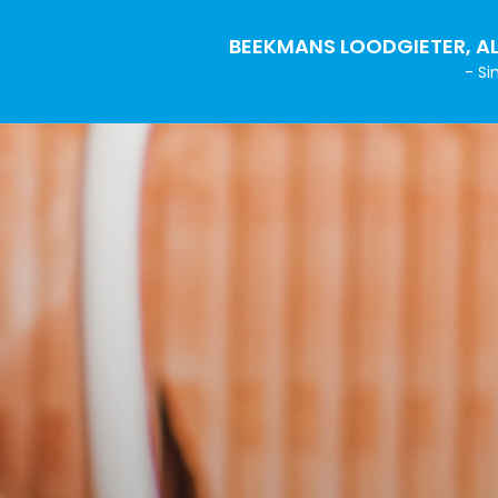
BEEKMANS LOODGIETER, AL
- Si