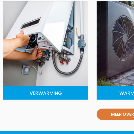
VERWARMING
WARM
MEER OVER