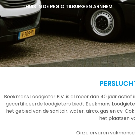
THUIS IN DE REGIO TILBURG EN ARNHEM
THUIS IN DE REGIO TILBURG EN ARNHEM
THUIS IN DE REGIO TILBURG EN ARNHEM
PERSLUCHT
Beekmans Loodgieter B.V. is al meer dan 40 jaar actief
gecertificeerde loodgieters biedt Beekmans Loodgieter
het gebied van de sanitair, water, airco, gas en cv. Ook
het plaatsen 
Onze ervaren vakmensen 