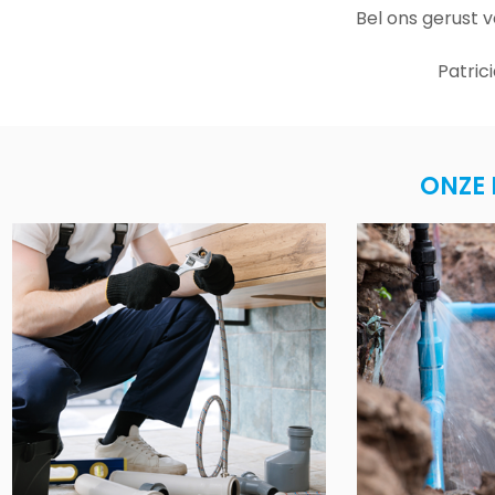
Bel ons gerust 
Patric
ONZE 