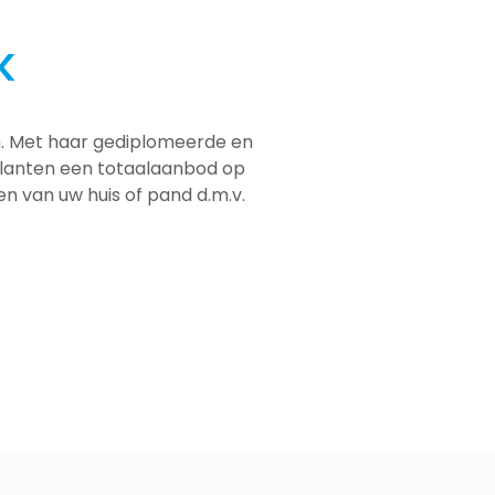
K
em. Met haar gediplomeerde en
 klanten een totaalaanbod op
men van uw huis of pand d.m.v.