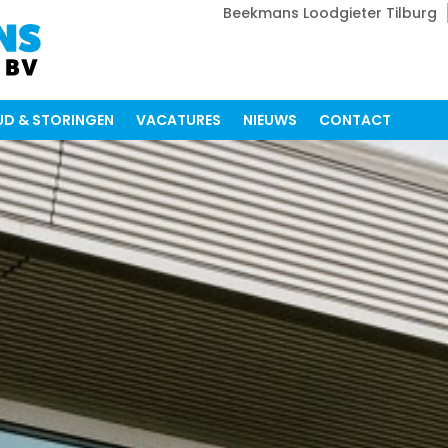
Beekmans Loodgieter Tilburg
D & STORINGEN
VACATURES
NIEUWS
CONTACT