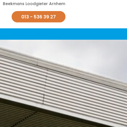
Beekmans Loodgieter Arnhem
013 - 536 39 27