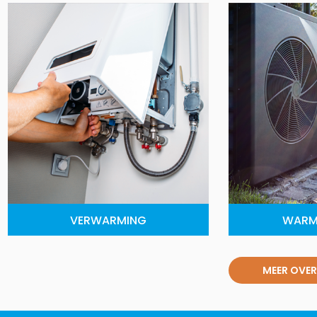
VERWARMING
WARM
MEER OVER