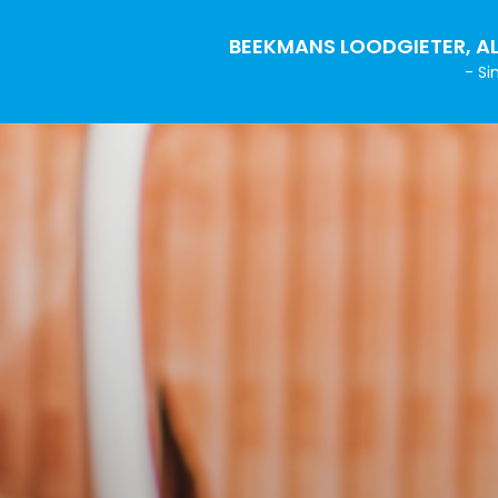
BEEKMANS LOODGIETER, AL
- Si