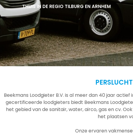
THUIS IN DE REGIO TILBURG EN ARNHEM
THUIS IN DE REGIO TILBURG EN ARNHEM
THUIS IN DE REGIO TILBURG EN ARNHEM
PERSLUCHT
Beekmans Loodgieter B.V. is al meer dan 40 jaar actief
gecertificeerde loodgieters biedt Beekmans Loodgieter
het gebied van de sanitair, water, airco, gas en cv. Ook
het plaatsen 
Onze ervaren vakmensen 