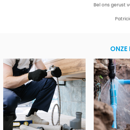
Bel ons gerust 
Patric
ONZE 