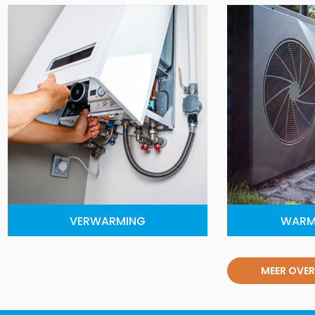
VERWARMING
WARM
MEER OVER