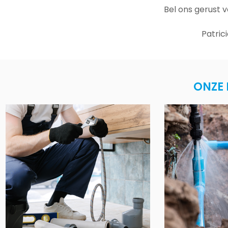
Bel ons gerust 
Patric
ONZE 