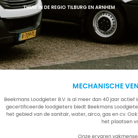
THUIS IN DE REGIO TILBURG EN ARNHEM
THUIS IN DE REGIO TILBURG EN ARNHEM
THUIS IN DE REGIO TILBURG EN ARNHEM
MECHANISCHE VEN
Beekmans Loodgieter B.V. is al meer dan 40 jaar actief
gecertificeerde loodgieters biedt Beekmans Loodgieter
het gebied van de sanitair, water, airco, gas en cv. Ook
het plaatsen 
Onze ervaren vakmensen 