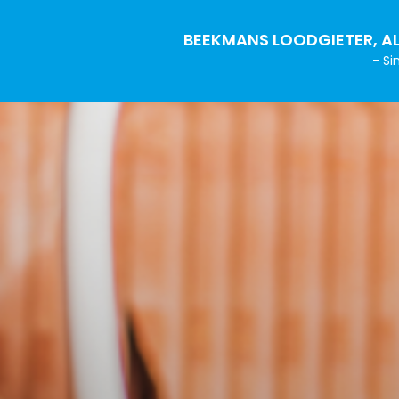
BEEKMANS LOODGIETER, AL
- Si