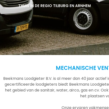
THUIS IN DE REGIO TILBURG EN ARNHEM
THUIS IN DE REGIO TILBURG EN ARNHEM
THUIS IN DE REGIO TILBURG EN ARNHEM
MECHANISCHE VEN
Beekmans Loodgieter B.V. is al meer dan 40 jaar actief
gecertificeerde loodgieters biedt Beekmans Loodgieter
het gebied van de sanitair, water, airco, gas en cv. Ook
het plaatsen 
Onze ervaren vakmensen 