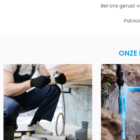
Bel ons gerust 
Patric
ONZE 