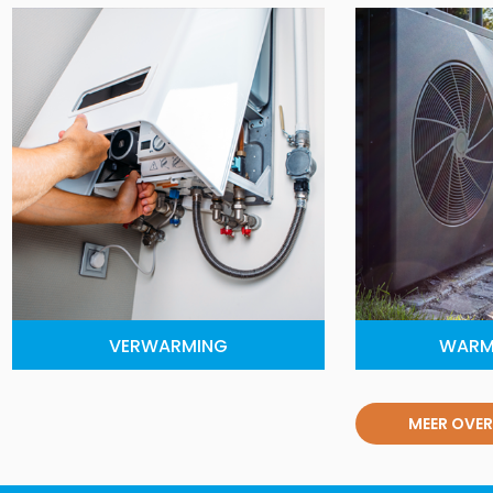
VERWARMING
WARM
MEER OVER