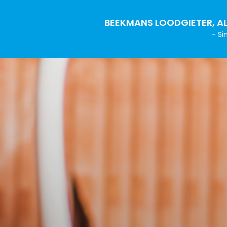
BEEKMANS LOODGIETER, AL
- Si