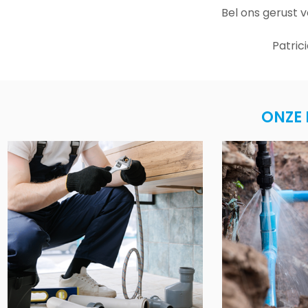
Bel ons gerust 
Patric
ONZE 