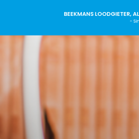
BEEKMANS LOODGIETER, AL
- Si