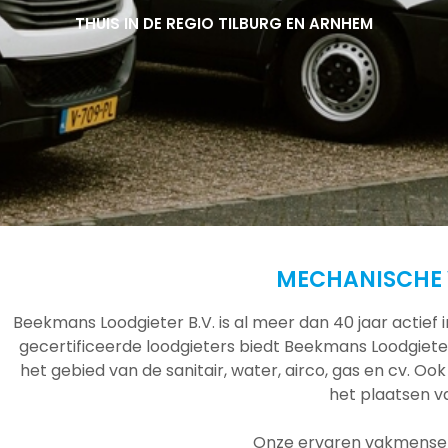
THUIS IN DE REGIO TILBURG EN ARNHEM
THUIS IN DE REGIO TILBURG EN ARNHEM
THUIS IN DE REGIO TILBURG EN ARNHEM
MECHANISCHE 
Beekmans Loodgieter B.V. is al meer dan 40 jaar actief
gecertificeerde loodgieters biedt Beekmans Loodgieter
het gebied van de sanitair, water, airco, gas en cv. Ook
het plaatsen 
Onze ervaren vakmensen 