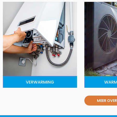
VERWARMING
WARM
MEER OVER