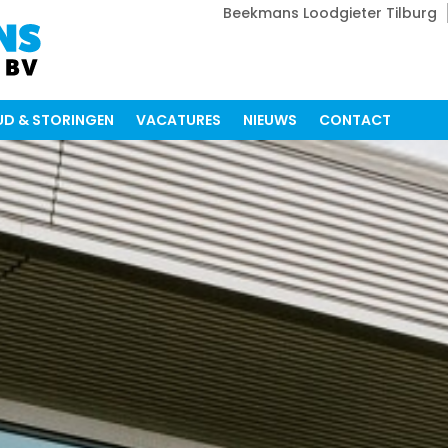
Beekmans Loodgieter Tilburg
D & STORINGEN
VACATURES
NIEUWS
CONTACT