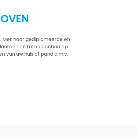
HOVEN
em. Met haar gediplomeerde en
 klanten een totaalaanbod op
men van uw huis of pand d.m.v.