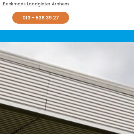
Beekmans Loodgieter Arnhem
013 - 536 39 27