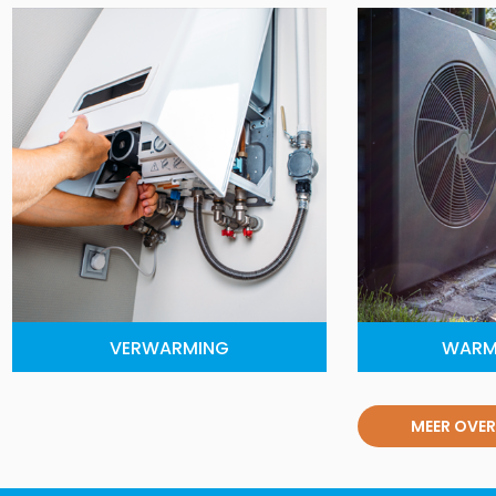
VERWARMING
WARM
MEER OVER