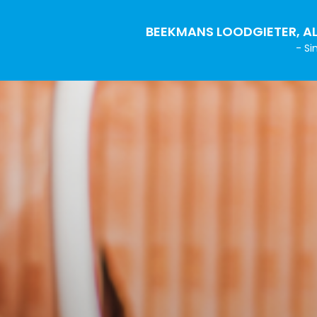
BEEKMANS LOODGIETER, AL
- Si