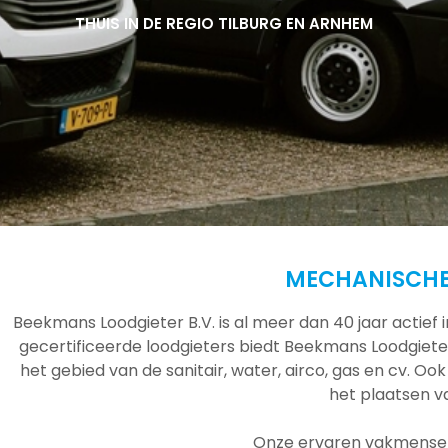
THUIS IN DE REGIO TILBURG EN ARNHEM
THUIS IN DE REGIO TILBURG EN ARNHEM
THUIS IN DE REGIO TILBURG EN ARNHEM
MECHANISCHE 
Beekmans Loodgieter B.V. is al meer dan 40 jaar actief
gecertificeerde loodgieters biedt Beekmans Loodgieter
het gebied van de sanitair, water, airco, gas en cv. Ook
het plaatsen 
Onze ervaren vakmensen 