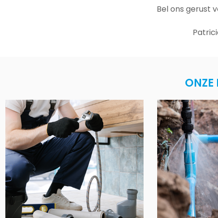
Bel ons gerust 
Patric
ONZE 