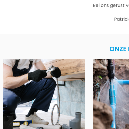
Bel ons gerust 
Patric
ONZE 