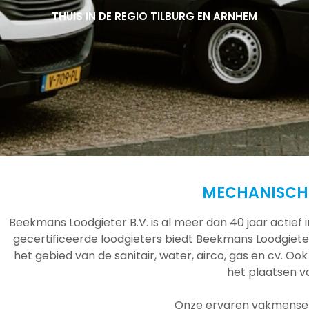
THUIS IN DE REGIO TILBURG EN ARNHEM
THUIS IN DE REGIO TILBURG EN ARNHEM
THUIS IN DE REGIO TILBURG EN ARNHEM
MECHANISCHE
Beekmans Loodgieter B.V. is al meer dan 40 jaar actief
gecertificeerde loodgieters biedt Beekmans Loodgieter
het gebied van de sanitair, water, airco, gas en cv. Ook
het plaatsen 
Onze ervaren vakmensen 