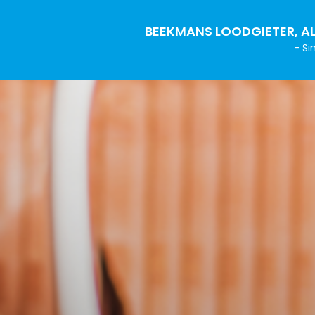
BEEKMANS LOODGIETER, AL
- Si