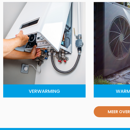
VERWARMING
WARM
MEER OVER