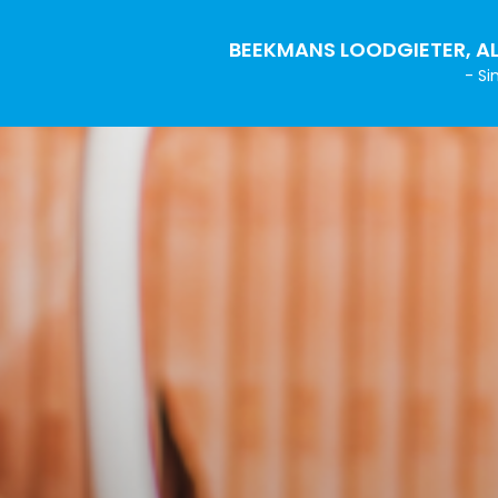
BEEKMANS LOODGIETER, AL
- Si