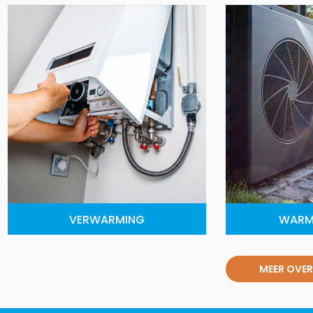
VERWARMING
WARM
MEER OVER