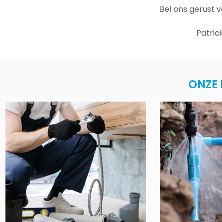
Bel ons gerust 
Patric
ONZE 