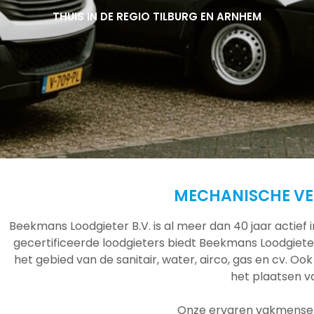
THUIS IN DE REGIO TILBURG EN ARNHEM
THUIS IN DE REGIO TILBURG EN ARNHEM
THUIS IN DE REGIO TILBURG EN ARNHEM
MECHANISCHE VEN
Beekmans Loodgieter B.V. is al meer dan 40 jaar actief
gecertificeerde loodgieters biedt Beekmans Loodgieter
het gebied van de sanitair, water, airco, gas en cv. Ook
het plaatsen 
Onze ervaren vakmensen 