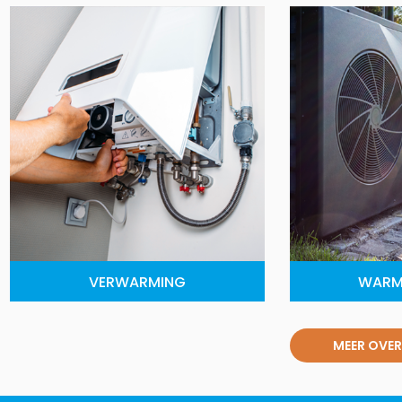
VERWARMING
WARM
MEER OVER