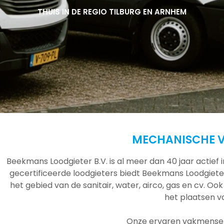
THUIS IN DE REGIO TILBURG EN ARNHEM
THUIS IN DE REGIO TILBURG EN ARNHEM
THUIS IN DE REGIO TILBURG EN ARNHEM
MECHANISCHE V
Beekmans Loodgieter B.V. is al meer dan 40 jaar actief
gecertificeerde loodgieters biedt Beekmans Loodgieter
het gebied van de sanitair, water, airco, gas en cv. Ook
het plaatsen 
Onze ervaren vakmensen 