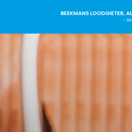
BEEKMANS LOODGIETER, AL
- Si