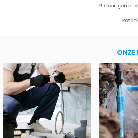
Bel ons gerust 
Patric
ONZE 