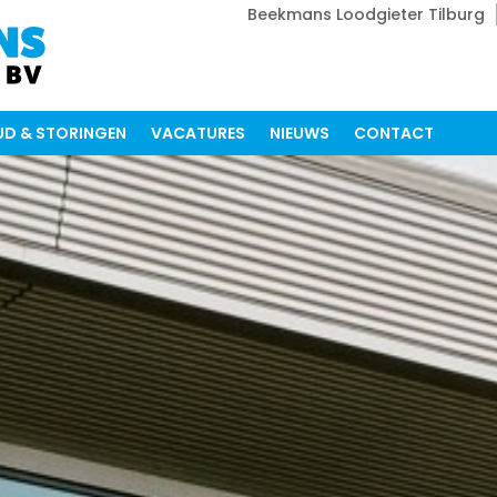
Beekmans Loodgieter Tilburg
D & STORINGEN
VACATURES
NIEUWS
CONTACT