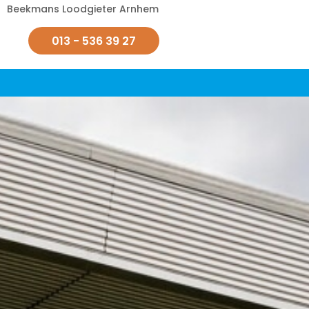
Beekmans Loodgieter Arnhem
013 - 536 39 27