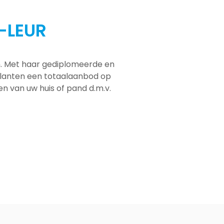
-LEUR
em. Met haar gediplomeerde en
 klanten een totaalaanbod op
men van uw huis of pand d.m.v.