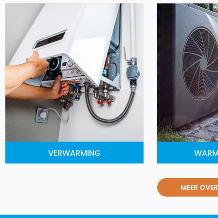
VERWARMING
WARM
MEER OVER