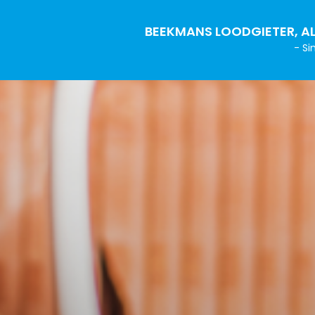
BEEKMANS LOODGIETER, AL
- Si