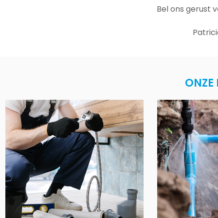
Bel ons gerust 
Patric
ONZE 