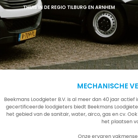
THUIS IN DE REGIO TILBURG EN ARNHEM
THUIS IN DE REGIO TILBURG EN ARNHEM
THUIS IN DE REGIO TILBURG EN ARNHEM
MECHANISCHE VE
Beekmans Loodgieter B.V. is al meer dan 40 jaar actief
gecertificeerde loodgieters biedt Beekmans Loodgieter
het gebied van de sanitair, water, airco, gas en cv. Ook
het plaatsen 
Onze ervaren vakmensen 