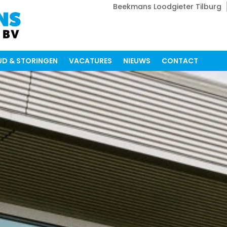
Beekmans Loodgieter Tilburg
D & STORINGEN
VACATURES
NIEUWS
CONTACT