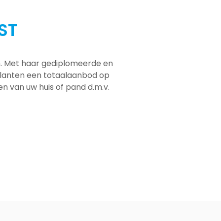
ST
em. Met haar gediplomeerde en
 klanten een totaalaanbod op
men van uw huis of pand d.m.v.