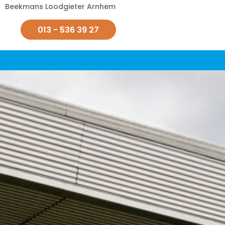
Beekmans Loodgieter Arnhem
013 - 536 39 27