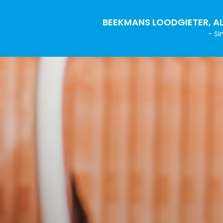
BEEKMANS LOODGIETER, AL
- Si