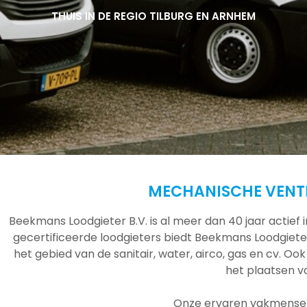
THUIS IN DE REGIO TILBURG EN ARNHEM
THUIS IN DE REGIO TILBURG EN ARNHEM
THUIS IN DE REGIO TILBURG EN ARNHEM
MECHANISCHE VENTI
Beekmans Loodgieter B.V. is al meer dan 40 jaar actief
gecertificeerde loodgieters biedt Beekmans Loodgieter
het gebied van de sanitair, water, airco, gas en cv. Ook
het plaatsen 
Onze ervaren vakmensen 