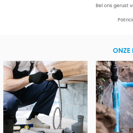
Bel ons gerust 
Patric
ONZE 