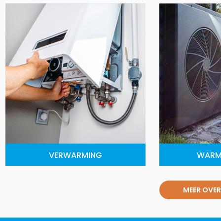
VERWARMING
WARM
MEER OVER