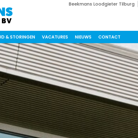
Beekmans Loodgieter Tilburg
D & STORINGEN
VACATURES
NIEUWS
CONTACT