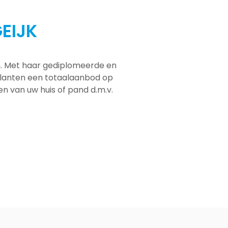
EIJK
em. Met haar gediplomeerde en
 klanten een totaalaanbod op
men van uw huis of pand d.m.v.