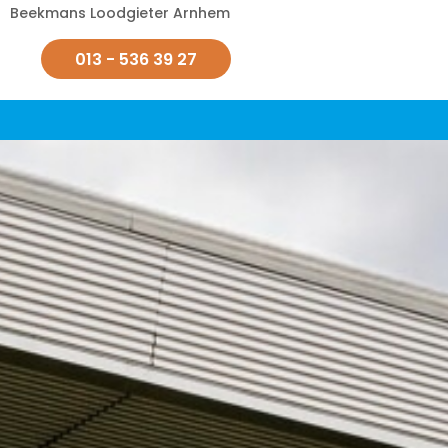
Beekmans Loodgieter Arnhem
013 - 536 39 27